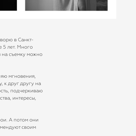
творю в Санкт-
 5 лет. Много
я на съемку можно
няю мгновения,
, к друг другу на
сть, подчеркиваю
тва, интересы,
рои. А потом они
омендуют своим
.