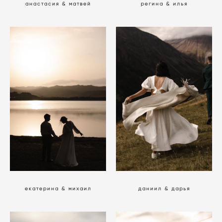
анастасия & матвей
регина & илья
екатерина & михаил
даниил & дарья