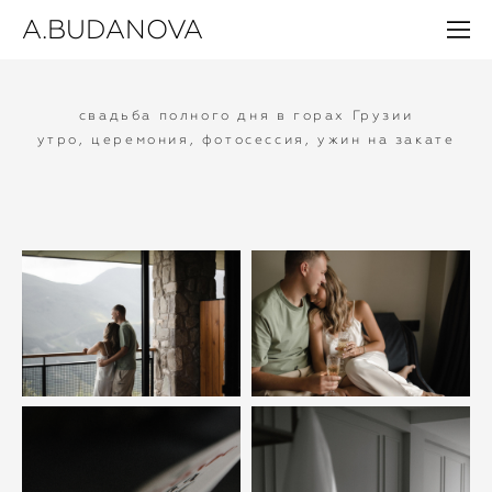
A.BUDANOVA
свадьба полного дня в горах Грузии
утро, церемония, фотосессия, ужин на закате